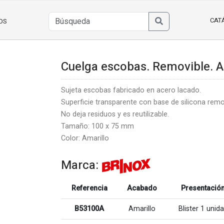
CAT
OS
Cuelga escobas. Removible. A
Sujeta escobas fabricado en acero lacado.
Superficie transparente con base de silicona remo
No deja residuos y es reutilizable.
Tamaño: 100 x 75 mm
Color: Amarillo
Marca:
Referencia
Acabado
Presentació
B53100A
Amarillo
Blister 1 unid