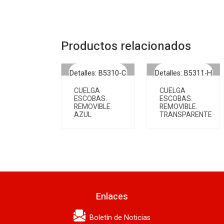
Productos relacionados
Detalles: B5310-C
Detalles: B5311-H
CUELGA
CUELGA
ESCOBAS.
ESCOBAS.
REMOVIBLE.
REMOVIBLE.
AZUL
TRANSPARENTE
Enlaces
Boletín de Noticias