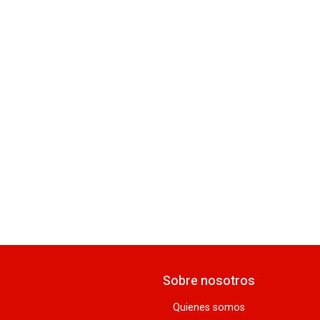
Sobre nosotros
Quienes somos