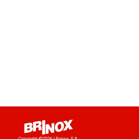
Copyright ©
2026 | Brinox, S.A.