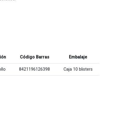
ión
Código Barras
Embalaje
ollo
8421196126398
Caja 10 blisters