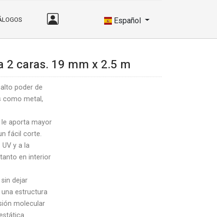
ÁLOGOS
Español
a 2 caras. 19 mm x 2.5 m
alto poder de
es como metal,
e le aporta mayor
n fácil corte.
 UV y a la
tanto en interior
 sin dejar
 una estructura
sión molecular
estática.