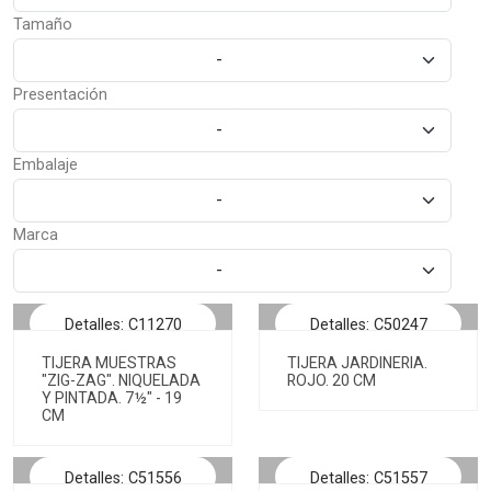
Tamaño
-
Presentación
-
Embalaje
-
Marca
-
Detalles: C11270
Detalles: C50247
TIJERA MUESTRAS
TIJERA JARDINERIA.
"ZIG-ZAG". NIQUELADA
ROJO. 20 CM
Y PINTADA. 7½" - 19
CM
Detalles: C51556
Detalles: C51557